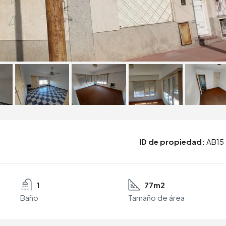
ID de propiedad:
AB15
1
77m2
Baño
Tamaño de área