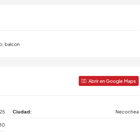
ro, balcon
Abrir en Google Maps
825
Ciudad:
Necochea
30